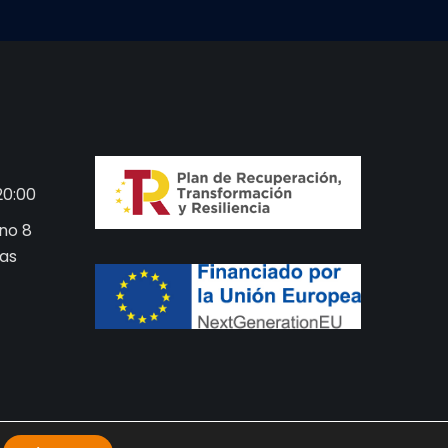
20:00
no 8
das