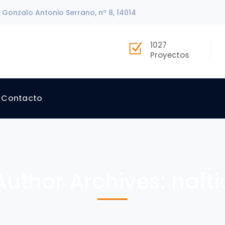
 Gonzalo Antonio Serrano, nº 8, 14014
1027
Proyectos
Contacto
Author Archives: nafti