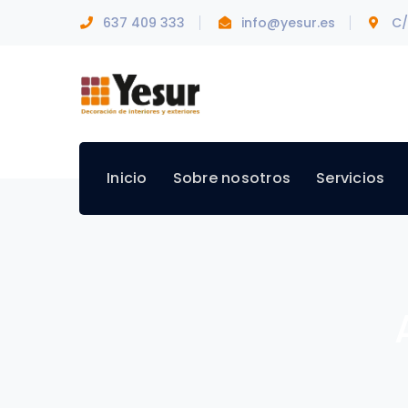
637 409 333
info@yesur.es
C/
Inicio
Sobre nosotros
Servicios