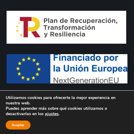
Utilizamos cookies para ofrecerte la mejor experiencia en
nuestra web.
Puedes aprender más sobre qué cookies utilizamos o
© Yesur 2023. Todos los derechos reservados.
desactivarlas en los
ajustes
.
Política de privacidad
Política de cookies
Aviso legal
Aceptar